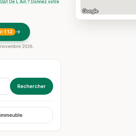
Dpt De L Ain ? Donnez votre
J-112
27 novembre 2026.
 immeuble