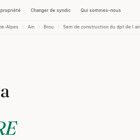
opropriété
Changer de syndic
Qui sommes-nous
ne-Alpes
Ain
Brou
Sem de construction du dpt de l ai
la
RE